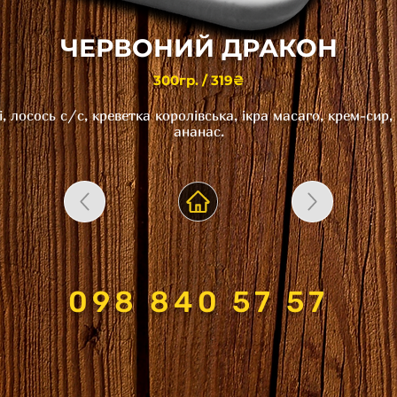
ЧЕРВОНИЙ ДРАКОН
300гр. / 319₴
і, лосось с/c, креветка королівська, ікра масаго, крем-сир,
ананас.
098 840 57 57