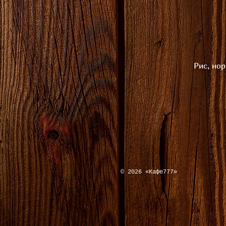
Рис, нор
© 2026
«Кафе777»