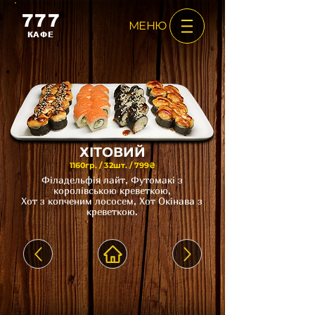
777
МЕНЮ
КАФЕ
ХІТОВИЙ
1160гр. / 32шт. / 799₴
Філадельфія лайт, Футомакі з
королівською креветкою,
Хот з копченим лососем, Хот Окінава з
креветкою.