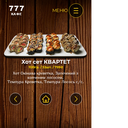
777
МЕНЮ
КАФЕ
Хот сет КВАРТЕТ
1120гр. / 32шт. / 799₴
Хот Окінава креветка, Запечений з
копченим лососем,
Темпура Креветка, Темпура Лосось с/с.