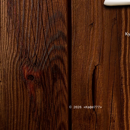
Ку
© 2026
«Кафе777»