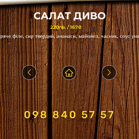
САЛАТ ДИВО
220гр. / 167₴
ряче філе, сир твердий, ананаси, майонез, часник, соус уна
098 840 57 57